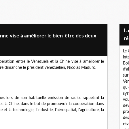
La campagne de solidarité avec la
nne vise à améliorer le bien-être des deux
ré
Le 
int
ération entre le Venezuela et la Chine vise à améliorer le
Bol
laré dimanche le président vénézuélien, Nicolas Maduro.
d’a
sur
Ven
qu’
sys
s lors de son habituelle émission de radio, rappelant la
vou
vec la Chine, dans le but de promouvoir la coopération dans
dev
t la technologie, l'industrie, l'aérospatial, l'agriculture, la
pro
dés
rév