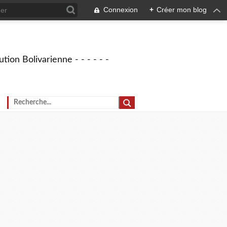
Connexion
+
Créer mon blog
tion Bolivarienne - - - - - -