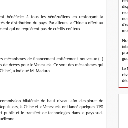
ré-
dis
rec
nt bénéficier à tous les Vénézuéliens en renforçant la
non
de distribution du pays. Par ailleurs, la Chine a offert au
d’e
ment qui ne requièrent pas de crédits coûteux.
mon
Nou
int
pro
gou
es mécanismes de financement entièrement nouveaux (...)
 de dettes pour le Venezuela. Ce sont des mécanismes qui
Le 
 Chine", a indiqué M. Maduro.
rév
déc
ommission bilatérale de haut niveau afin d'explorer de
epuis lors, la Chine et le Venezuela ont lancé quelques 790
rt public et le transfert de technologies dans le pays sud-
uélienne.