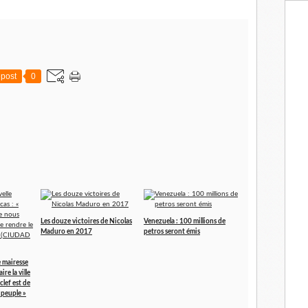
i
l
post
0
Les douze victoires de Nicolas
Venezuela : 100 millions de
Maduro en 2017
petros seront émis
e mairesse
ire la ville
clef est de
 peuple »